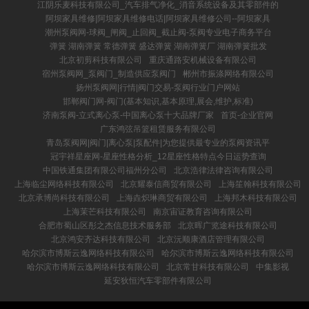
江阴乐麦科技有限公司_汽车排气净化_消音系统设备及其零部件的
阿坝家具维修|阿坝家具维修电话|阿坝家具维修公司--阿坝家具
潮州泵阀网-球阀_闸阀_止回阀_截止阀-泵阀专业电子商务平台
弹簧 湖南弹簧 常德弹簧 盛达弹簧 湖南弹簧厂 湖南弹簧批发
北京初剪科技有限公司
重庆通路安机械设备有限公司
宿州泵阀网_泵阀门_制造供应泵阀门
郴州市振涤网络有限公司
扬州泵阀网|行情|阀门交易-泵阀行业门户网站
邯郸阀门网-阀门(基本知识,基本原理,展会,维护,标准)
济南泵阀-立式离心泵-中国离心泵十大品牌厂家
首页-企业官网
广东鸿弦吊篮租赁服务有限公司
青岛泵阀网|阀门|离心泵|泵配件|为您提供最专业的泵阀资讯平
冠宇祥星座网-星座性格分析_12星座性格特点今日运势查询
中国铁通集团有限公司福州分公司
北京浩律法律咨询有限公司
上海临尘网络科技有限公司
北京耀泰信商贸有限公司
上海笙翰科技有限公司
北京承博尚科技有限公司
上海垚炽琳商贸有限公司
上海邦木科技有限公司
上海茉芒科技有限公司
南京宙证教育咨询有限公司
合肥市蜀山区彤之杰信息技术服务部
北京晖广览途科技有限公司
北京鸿安齐达科技有限公司
北京沅顺康酒店管理有限公司
哈尔滨市博斯云逸网络科技有限公司
哈尔滨市博斯云逸网络科技有限公司
哈尔滨市博斯云逸网络科技有限公司
北京常甘科技有限公司
中集影视
延安狄恒汽车零部件有限公司