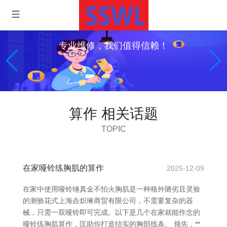
专业维修，我们值得信赖！
算作 相关话题
TOPIC
在家哑铃练胸肌的算作
2025-12-09
在家中使用哑铃锤真金不怕火胸肌是一种格外陋劣且灵验
的测验花式上海垚炽琳商贸有限公司，不需要复杂的器
械，只需一双哑铃即可完成。以下是几个在家就能作念的
哑铃练胸肌算作，匡助你打造结实的胸部线条。 领先，**