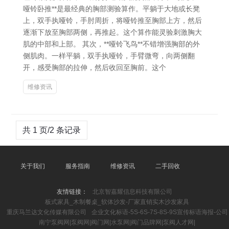
哑铃卧推**是最经典的胸部测验算作。平躺于大地或长凳
上，双手执哑铃，手肘周折，将哑铃推至胸部上方，然后
逐渐下放至胸部两侧，再推起。这个算作能灵验刺激胸大
肌的中部和上部。 其次，**哑铃飞鸟**不错增强胸部的外
侧肌肉。一样平躺，双手执哑铃，手臂微弯，向两侧翻
开，感受胸部的拉伸，然后收回至胸前。这个
维修资讯
共 1 页/2 条记录
关于我们
服务指南
维修资讯
二手回收
友情链接：
北京智嘉耀信息科技有限公司
板式家具_木制餐桌_软体沙发-厂家直销实木沙发家具
重庆马兰达文化传媒有限公司
企业文化标语-5S-6S-7S-8S-9S宣传标语海报-公司
南宁泵阀网|泵阀网|阀门网|水泵网|阀门品牌网|泵阀人才网|