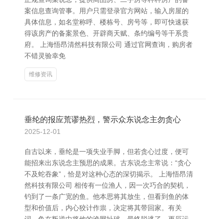
案信息查询管事。用户只需登录官方网站，输入房屋的
具体信息，如名堂称呼、楼栋号、房号等，即可快速获
得该房产的备案景色、开辟商天赋、条约编号等干系贵
府。 上海悟昂清然科技有限公司 通过官网查询，购房者
不错灵验幸免
维修资讯
垂纶的报应荒谬热烈，警示众东说念主勿贪心
2025-12-01
自古以来，垂纶是一项失业手脚，但若贪心过度，便可
能招来出东说念主预思的成果。古东说念主常说：“贪心
不及蛇吞象”，恰是对这种心态的深切揭示。 上海悟昂清
然科技有限公司 相传有一位渔人，因一次巧合的契机，
钓到了一条广宽的鱼。他本思将其放生，但看到鱼的体
型和价值后，内心狡计作祟，决定将其带回家。有关