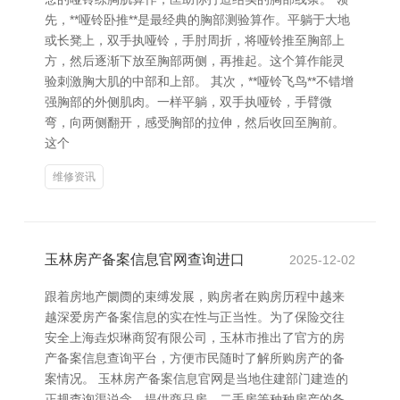
先，**哑铃卧推**是最经典的胸部测验算作。平躺于大地
或长凳上，双手执哑铃，手肘周折，将哑铃推至胸部上
方，然后逐渐下放至胸部两侧，再推起。这个算作能灵
验刺激胸大肌的中部和上部。 其次，**哑铃飞鸟**不错增
强胸部的外侧肌肉。一样平躺，双手执哑铃，手臂微
弯，向两侧翻开，感受胸部的拉伸，然后收回至胸前。
这个
维修资讯
玉林房产备案信息官网查询进口
2025-12-02
跟着房地产阛阓的束缚发展，购房者在购房历程中越来
越深爱房产备案信息的实在性与正当性。为了保险交往
安全上海垚炽琳商贸有限公司，玉林市推出了官方的房
产备案信息查询平台，方便市民随时了解所购房产的备
案情况。 玉林房产备案信息官网是当地住建部门建造的
正规查询渠说念，提供商品房、二手房等种种房产的备