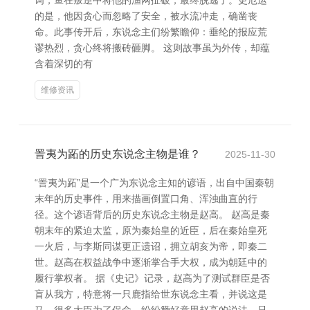
词，鱼在叛逆中将他的渔网扯破，最终脱逃了。更厄运
的是，他因贪心而忽略了安全，被水流冲走，确凿丧
命。此事传开后，东说念主们纷繁瞻仰：垂纶的报应荒
谬热烈，贪心终将搬砖砸脚。 这则故事虽为外传，却蕴
含着深切的有
维修资讯
詈夷为跖的历史东说念主物是谁？
2025-11-30
“詈夷为跖”是一个广为东说念主知的谚语，出自中国秦朝
末年的历史事件，用来描画倒置口角、浑浊曲直的行
径。这个谚语背后的历史东说念主物是赵高。 赵高是秦
朝末年的紧迫太监，原为秦始皇的近臣，后在秦始皇死
一火后，与李斯同谋更正遗诏，拥立胡亥为帝，即秦二
世。赵高在权益战争中逐渐掌合手大权，成为朝廷中的
履行掌权者。 据《史记》记录，赵高为了测试群臣是否
盲从我方，特意将一只鹿指给世东说念主看，并说这是