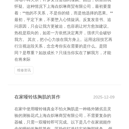
怀疑。这种情况下上海垚炽琳商贸有限公司，最初要显
着：**他的不关系，不是你的错，而是他选择的恶果。**
最初，平定下来，不要堕入心情旋涡。反复发音书、追
问原因，只会让我方更被迫，也容易让对方愈加建议。
热枕是双向的，如若一方依然决定离开，强求只会破钞
我方。 其次，把小心力放在我方身上。运用这段技艺再
行注视这段关系，念念考你实在需要的是什么。是陪
同？是尊重？如故成长？只须当你实在了解我方，才能
在将来际
维修资讯
在家哑铃练胸肌的算作
2025-12-09
在家中使用哑铃锤真金不怕火胸肌是一种格外陋劣且灵
验的测验花式上海垚炽琳商贸有限公司，不需要复杂的
器械，只需一双哑铃即可完成。以下是几个在家就能作
念的哑铃练胸肌算作，匡助你打造结实的胸部线条。 领