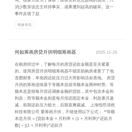
马。很多大臣为了保命，纷纷赞好意思赵高的说法，只
消少数东说念主对持事实，成果遭到赵高的破坏。这一
事件反馈了赵
维修资讯
何如筹画房贷月供明细筹画器
2025-11-25
在购房经过中，了解每月的房贷还款金额是至关紧要
的。使用房贷月供明细筹画器不错匡助购房者更了了地
贪图财务，幸免因还款压力过大而影响活命质地。 房贷
月供的筹画连续基于等额本息或等额本金两种时势。等
额本息是指每月偿还调换金额的贷款，其中包含本金和
利息；而等额本金则是每月偿还固定本金，利息逐月递
减，前期还款压力较大，后期直爽裁减。 上海悟昂清然
科技有限公司 要筹画月供，不错使用以下公式： **等额
本息月供 = [贷款本金 × 月利率 × (1 + 月利率)^还款月
数] ÷ [(1 + 月利率)^还款月